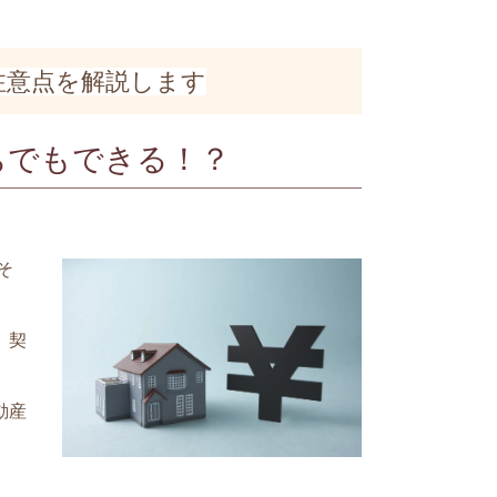
注意点を解説します
ちでもできる！？
そ
、契
動産