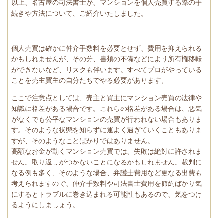
以上、名古屋の司法書士が、マンションを個人売買する際の手
続きや方法について、ご紹介いたしました。
個人売買は確かに仲介手数料を必要とせず、費用を抑えられる
かもしれませんが、その分、
書類の不備などにより所有権移転
ができないなど、リスクも伴います。すべてプロがやっている
ことを売主買主の自分たちでやる必要があります。
ここで注意点としては、売主と買主にマンション売買の法律や
知識に格差がある場合です。これらの格差がある場合は、悪気
がなくでも公平なマンションの売買が行われない場合もありま
す。そのような状態を知らずに運よく過ぎていくこともありま
すが、そのようなことばかりではありません。
高額なお金が動くマンション売買では、失敗は絶対に許されま
せん。取り返しがつかないことになるかもしれません。裁判に
なる例も多く、そのような場合、弁護士費用など更なる出費も
考えられますので、仲介手数料や司法書士費用を節約ばかり気
にするとトラブルに巻き込まれる可能性もあるので、気をつけ
るようにしましょう。