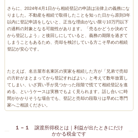
さらに、2024年4月1日から相続登記の申請は法律上の義務にな
りました。不動産を相続で取得したことを知った日から原則3年
以内に登記申請をしないと、正当な理由がない限り10万円以下
の過料の対象となる可能性があります。「売るかどうか決めて
から登記しよう」と後回しにしていると、義務の期限を過ぎて
しまうこともあるため、売却を検討している方こそ早めの相続
登記が安心です。
たとえば、名古屋市名東区の実家を相続した方が「兄弟で売却
の方針がまとまってから登記すればよい」と考えて数年放置し
てしまい、いざ買い手が見つかった段階で慌てて相続登記を進
める、というケースは実務でもよく見られます。話し合いに時
間がかかりそうな場合でも、登記と売却の段取りは早めに専門
家へご相談ください。
１－１
譲渡所得税とは｜利益が出たときにだけ
かかる税金です