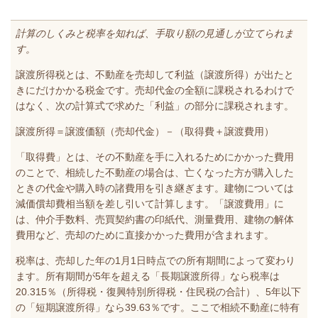
計算のしくみと税率を知れば、手取り額の見通しが立てられま
す。
譲渡所得税とは、不動産を売却して利益（譲渡所得）が出たと
きにだけかかる税金です。売却代金の全額に課税されるわけで
はなく、次の計算式で求めた「利益」の部分に課税されます。
譲渡所得＝譲渡価額（売却代金）－（取得費＋譲渡費用）
「取得費」とは、その不動産を手に入れるためにかかった費用
のことで、相続した不動産の場合は、亡くなった方が購入した
ときの代金や購入時の諸費用を引き継ぎます。建物については
減価償却費相当額を差し引いて計算します。「譲渡費用」に
は、仲介手数料、売買契約書の印紙代、測量費用、建物の解体
費用など、売却のために直接かかった費用が含まれます。
税率は、売却した年の1月1日時点での所有期間によって変わり
ます。所有期間が5年を超える「長期譲渡所得」なら税率は
20.315％（所得税・復興特別所得税・住民税の合計）、5年以下
の「短期譲渡所得」なら39.63％です。ここで相続不動産に特有