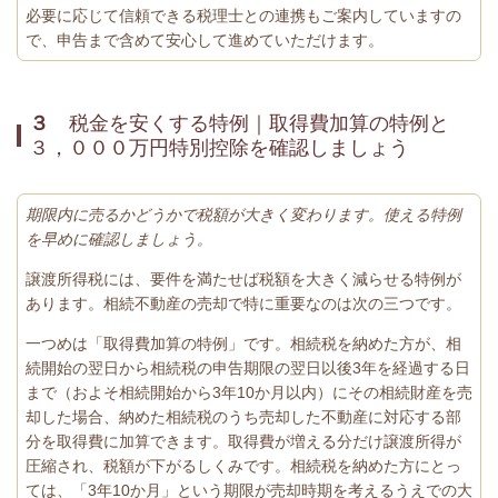
必要に応じて信頼できる税理士との連携もご案内していますの
で、申告まで含めて安心して進めていただけます。
３
税金を安くする特例｜取得費加算の特例と
３，０００万円特別控除を確認しましょう
期限内に売るかどうかで税額が大きく変わります。使える特例
を早めに確認しましょう。
譲渡所得税には、要件を満たせば税額を大きく減らせる特例が
あります。相続不動産の売却で特に重要なのは次の三つです。
一つめは「取得費加算の特例」です。相続税を納めた方が、相
続開始の翌日から相続税の申告期限の翌日以後3年を経過する日
まで（およそ相続開始から3年10か月以内）にその相続財産を売
却した場合、納めた相続税のうち売却した不動産に対応する部
分を取得費に加算できます。取得費が増える分だけ譲渡所得が
圧縮され、税額が下がるしくみです。相続税を納めた方にとっ
ては、「3年10か月」という期限が売却時期を考えるうえでの大