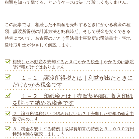
税額を知って慌てる、というケースは決して珍しくありません。
この記事では、相続した不動産を売却するときにかかる税金の種
類、譲渡所得税の計算方法と納税時期、そして税金を安くできる
特例について、名古屋のごとう司法書士事務所の司法書士・宅地
建物取引士がやさしく解説します。
相続した不動産を売却するときにかかる税金｜かかるのは譲渡
所得税だけではありません
１－１ 譲渡所得税とは｜利益が出たときに
だけかかる税金です
１－２ 印紙税とは｜売買契約書に収入印紙
を貼って納める税金です
２ 譲渡所得税はいつ納めればいい？｜売却した翌年の確定申
告で納めます
３ 税金を安くする特例｜取得費加算の特例と３，０００万円
特別控除を確認しましょう