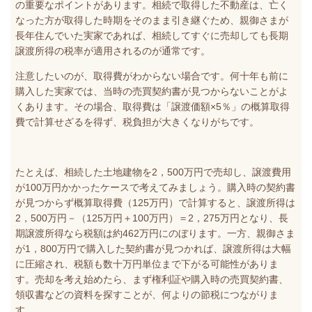
の重要なポイントがあります。相続で取得した不動産は、亡く
なった方が取得した時期をそのまま引き継ぐため、親御さまが
長年住んでいた実家であれば、相続してすぐに売却しても長期
譲渡所得の税率が適用されるのが通常です。
注意したいのが、取得費がわからない場合です。何十年も前に
購入した実家では、当時の売買契約書が見つからないことがよ
くあります。その場合、取得費は「譲渡価額×5％」の概算取得
費で計算せざるを得ず、税負担が大きくなりがちです。
たとえば、相続した土地建物を2，500万円で売却し、譲渡費用
が100万円かかったケースで考えてみましょう。購入時の契約書
が見つからず概算取得費（125万円）で計算すると、譲渡所得は
2，500万円－（125万円＋100万円）＝2，275万円となり、長
期譲渡所得なら税額は約462万円にのぼります。一方、親御さま
が1，800万円で購入した契約書が見つかれば、譲渡所得は大幅
に圧縮され、税額も数十万円単位まで下がる可能性がありま
す。売却を考え始めたら、まず権利証や購入時の売買契約書、
領収書などの資料を探すことが、何よりの節税につながりま
す。