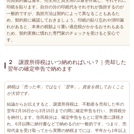
売買契約書は通常、売主用と買主用の2通を作成し、それぞれに
印紙を貼ります。自分の分の印紙代をそれぞれが負担するのが
一般的ですが、負担方法は契約によって異なることもあるた
め、契約前に確認しておきましょう。印紙の貼り忘れや消印漏
れがあると、本来の税額より重い過怠税がかかるおそれもある
ため、契約実務に慣れた専門家のチェックを受けると安心で
す。
２
譲渡所得税はいつ納めればいい？｜売却した
翌年の確定申告で納めます
納税は「売った年」ではなく「翌年」。資金を残しておくこと
が大切です。
結論からお伝えすると、譲渡所得税は、不動産を売却した年の
翌年2月16日から3月15日までの間に確定申告を行い、所得税分
を納付します。住民税分は、確定申告をもとに翌年度に課税さ
れ、6月以降に納付書などで納めるのが一般的です。つまり、売
却代金を受け取ってから実際の納税までには、半年から1年以上