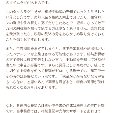
のタイムラグがあるのです。
このタイムラグこそが、相続不動産の売却でもっとも注意した
い落とし穴です。売却代金を相続人同士で分けたり、住宅ロー
ンの返済や住み替えに充てたりしたあとで、翌年になって数百
万円の納税額を知って慌てる方は少なくありません。売却代金
を受け取ったら、税額の見込み分をあらかじめ取り分けておく
ことを強くおすすめします。
また、申告期限を過ぎてしまうと、無申告加算税や延滞税とい
ったペナルティが上乗せされる可能性があります。給与所得者
の方で普段は確定申告をしない方も、不動産を売却して利益が
出た年は申告が必要です。さらに見落としがちなのが、後ほど
ご紹介する特例を使って税額がゼロになる場合でも、確定申告
そのものは必要だという点です。「税金がかからないなら申告
もいらない」と思い込んで期限を過ぎると、特例の適用が受け
られなくなるおそれがあります。
なお、具体的な税額の計算や申告書の作成は税理士の専門分野
です。当事務所では、相続登記や売却のサポートとあわせて、