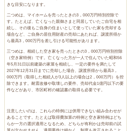
きな目安になります。
二つめは、マイホームを売ったときの3，000万円特別控除で
す。たとえば、亡くなった親御さまと同居していたご自宅を相
続し、その後もご自身の住まいとして使っていた家を売却する
場合など、ご自身の居住用財産の売却にあたれば、譲渡所得か
ら最高3，000万円を差し引ける可能性があります。
三つめは、相続した空き家を売ったときの3，000万円特別控除
（空き家特例）です。亡くなった方が一人で住んでいた昭和56
年5月31日以前建築の家屋を相続し、一定の要件を満たして
2027年12月31日までに売却した場合、譲渡所得から最高3，
000万円（取得した相続人が3人以上の場合は2，000万円）を控
除できます。耐震改修や取壊しの要件、売却代金1億円以下の要
件などがあり、市区町村の確認書の取得も必要です。
注意したいのは、これらの特例には併用できない組み合わせが
あることです。たとえば取得費加算の特例と空き家特例はどち
らか一方の選択適用となるため、どちらが有利かは売却前の試
算が欠かせません。適用要件は細かく、制度も改正されること