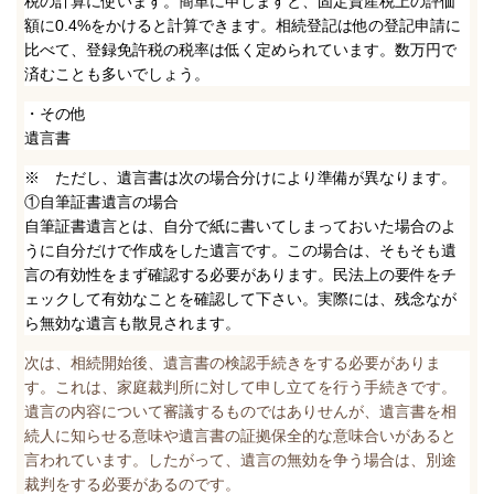
税の計算に使います。簡単に申しますと、固定資産税上の評価
額に0.4%をかけると計算できます。相続登記は他の登記申請に
比べて、登録免許税の税率は低く定められています。数万円で
済むことも多いでしょう。
・その他
遺言書
※ ただし、遺言書は次の場合分けにより準備が異なります。
①自筆証書遺言の場合
自筆証書遺言とは、自分で紙に書いてしまっておいた場合のよ
うに自分だけで作成をした遺言です。この場合は、そもそも遺
言の有効性をまず確認する必要があります。民法上の要件をチ
ェックして有効なことを確認して下さい。実際には、残念なが
ら無効な遺言も散見されます。
次は、相続開始後、遺言書の検認手続きをする必要がありま
す。これは、家庭裁判所に対して申し立てを行う手続きです。
遺言の内容について審議するものではありせんが、遺言書を相
続人に知らせる意味や遺言書の証拠保全的な意味合いがあると
言われています。したがって、遺言の無効を争う場合は、別途
裁判をする必要があるのです。