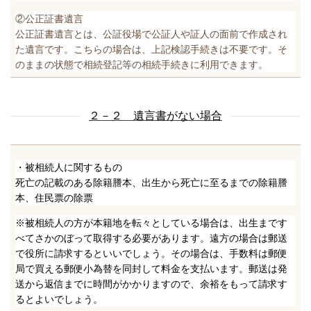
②公正証書遺言
公正証書遺言とは、公証役場で公証人や証人の面前で作成され
た遺言です。こちらの場合は、上記検認手続きは不要です。そ
のままの状態で相続登記等の相続手続きに利用できます。
２－２ 遺言書がない場合
・被相続人に関するもの
死亡の記載のある除籍謄本、出生から死亡に至るまでの除籍謄
本、住民票の除票
※被相続人の方が本籍地を転々としている場合は、出生まです
べてさかのぼって取得する必要があります。遠方の場合は郵送
で役所に請求するといいでしょう。その場合は、手数料は郵便
局で買える郵便小為替を同封して料金を支払います。郵送は発
送から返信までに時間がかかりますので、余裕をもって請求す
るとよいでしょう。