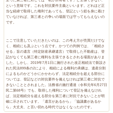
という意味です。これを対抗要件主義といいます。どれほど正
当な経緯で取得した権利であっても、登記という鎧を身に着け
ていなければ、第三者との争いの場面では守ってもらえないの
です。
ここで注意していただきたいのは、この考え方が売買だけでな
く、相続にも及ぶという点です。かつての判例では、「相続さ
せる」旨の遺言（特定財産承継遺言）で取得した不動産は、登
記がなくても第三者に権利を主張できるとされる場面がありま
した。しかし、2019年7月1日に施行された改正相続法で新設さ
れた民法899条の2により、相続による権利の承継は、遺産分割
によるものかどうかにかかわらず、法定相続分を超える部分に
ついては、登記などの対抗要件を備えなければ第三者に対抗で
きないこととされました。法務省の施行通達（令和元年6月27日
民二第68号）でも、取得した権利について登記を備えなけれ
ば、法定相続分を超える部分を第三者に対抗できないことが明
確に示されています。「遺言があるから」「協議書があるか
ら」大丈夫、と言い切れる時代ではなくなったのです。