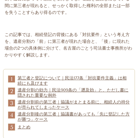
間に第三者が現れると、せっかく取得した権利の全部または一部
を失うことすらあり得るのです。
この記事では、相続登記の背後にある「対抗要件」という考え方
を、遺産分割の「前」に第三者が現れた場合と、「後」に現れた
場合の2つの具体例に分けて、名古屋のごとう司法書士事務所がわ
かりやすく解説します。
第三者と登記について｜民法177条「対抗要件主義」は相
1
続にも及びます
遺産分割の効力｜民法909条の「遡及効」と、ただし書に
2
隠された重要な例外
遺産分割前の第三者｜協議がまとまる前に、相続人の持分
3
が売られてしまったケース
遺産分割後の第三者｜協議書があっても「先に登記した方
4
が勝つ」ケース
5
まとめ