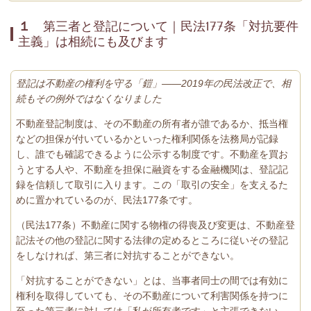
１
第三者と登記について｜民法177条「対抗要件
主義」は相続にも及びます
登記は不動産の権利を守る「鎧」——2019年の民法改正で、相
続もその例外ではなくなりました
不動産登記制度は、その不動産の所有者が誰であるか、抵当権
などの担保が付いているかといった権利関係を法務局が記録
し、誰でも確認できるように公示する制度です。不動産を買お
うとする人や、不動産を担保に融資をする金融機関は、登記記
録を信頼して取引に入ります。この「取引の安全」を支えるた
めに置かれているのが、民法177条です。
（民法177条）不動産に関する物権の得喪及び変更は、不動産登
記法その他の登記に関する法律の定めるところに従いその登記
をしなければ、第三者に対抗することができない。
「対抗することができない」とは、当事者同士の間では有効に
権利を取得していても、その不動産について利害関係を持つに
至った第三者に対しては「私が所有者です」と主張できない、