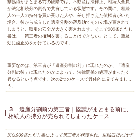
割協議がまとまる前の段階では、不動産は法律上、相続人全員
が法定相続分の割合で共有している状態です。その間に、相続
人の一人の持分を買い受けた人や、差し押さえた債権者がいた
場合、後から成立した遺産分割の遡及効でその立場が覆されて
しまうと、取引の安全が大きく害されます。そこで909条ただし
書は、「第三者の権利を害することはできない」として、遡及
効に歯止めをかけているのです。
重要なのは、第三者が「遺産分割の前」に現れたのか、「遺産
分割の後」に現れたのかによって、法律関係の処理がまったく
異なるという点です。次の2つのケースで具体的に見てみましょ
う。
３
遺産分割前の第三者｜協議がまとまる前に、
相続人の持分が売られてしまったケース
民法909条ただし書によって第三者が保護され、単独取得のはず