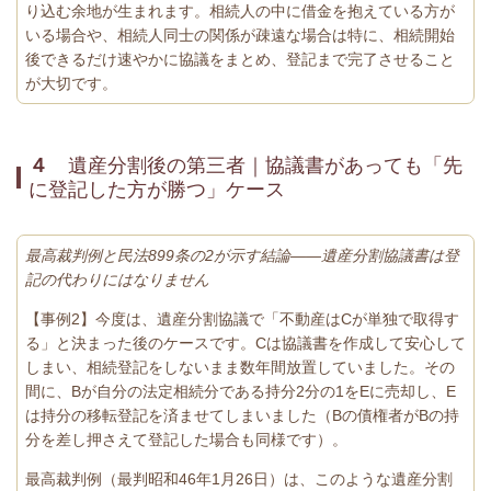
り込む余地が生まれます。相続人の中に借金を抱えている方が
いる場合や、相続人同士の関係が疎遠な場合は特に、相続開始
後できるだけ速やかに協議をまとめ、登記まで完了させること
が大切です。
４
遺産分割後の第三者｜協議書があっても「先
に登記した方が勝つ」ケース
最高裁判例と民法899条の2が示す結論——遺産分割協議書は登
記の代わりにはなりません
【事例2】今度は、遺産分割協議で「不動産はCが単独で取得す
る」と決まった後のケースです。Cは協議書を作成して安心して
しまい、相続登記をしないまま数年間放置していました。その
間に、Bが自分の法定相続分である持分2分の1をEに売却し、E
は持分の移転登記を済ませてしまいました（Bの債権者がBの持
分を差し押さえて登記した場合も同様です）。
最高裁判例（最判昭和46年1月26日）は、このような遺産分割