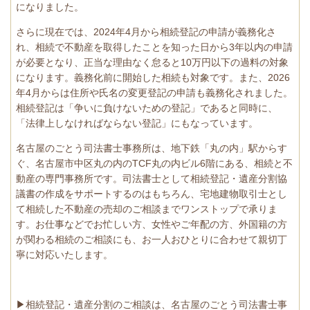
になりました。
さらに現在では、2024年4月から相続登記の申請が義務化さ
れ、相続で不動産を取得したことを知った日から3年以内の申請
が必要となり、正当な理由なく怠ると10万円以下の過料の対象
になります。義務化前に開始した相続も対象です。また、2026
年4月からは住所や氏名の変更登記の申請も義務化されました。
相続登記は「争いに負けないための登記」であると同時に、
「法律上しなければならない登記」にもなっています。
名古屋のごとう司法書士事務所は、地下鉄「丸の内」駅からす
ぐ、名古屋市中区丸の内のTCF丸の内ビル6階にある、相続と不
動産の専門事務所です。司法書士として相続登記・遺産分割協
議書の作成をサポートするのはもちろん、宅地建物取引士とし
て相続した不動産の売却のご相談までワンストップで承りま
す。お仕事などでお忙しい方、女性やご年配の方、外国籍の方
が関わる相続のご相談にも、お一人おひとりに合わせて親切丁
寧に対応いたします。
▶相続登記・遺産分割のご相談は、名古屋のごとう司法書士事