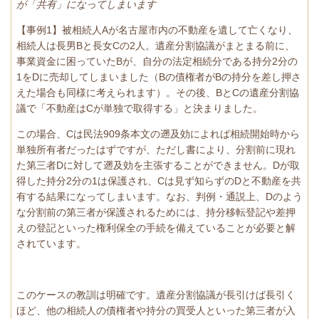
が「共有」になってしまいます
【事例1】被相続人Aが名古屋市内の不動産を遺して亡くなり、
相続人は長男Bと長女Cの2人。遺産分割協議がまとまる前に、
事業資金に困っていたBが、自分の法定相続分である持分2分の
1をDに売却してしまいました（Bの債権者がBの持分を差し押さ
えた場合も同様に考えられます）。その後、BとCの遺産分割協
議で「不動産はCが単独で取得する」と決まりました。
この場合、Cは民法909条本文の遡及効によれば相続開始時から
単独所有者だったはずですが、ただし書により、分割前に現れ
た第三者Dに対して遡及効を主張することができません。Dが取
得した持分2分の1は保護され、Cは見ず知らずのDと不動産を共
有する結果になってしまいます。なお、判例・通説上、Dのよう
な分割前の第三者が保護されるためには、持分移転登記や差押
えの登記といった権利保全の手続を備えていることが必要と解
されています。
このケースの教訓は明確です。遺産分割協議が長引けば長引く
ほど、他の相続人の債権者や持分の買受人といった第三者が入