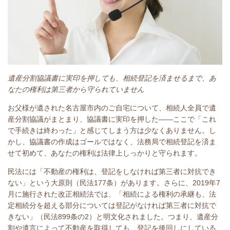
遺産分割協議書に実印を押しても、相続登記を済ませるまで、あ
なたの権利は第三者から守られていません
お父様が遺された名古屋市内のご自宅について、相続人全員で遺
産分割協議がまとまり、協議書に実印を押した——ここで「これ
で手続きは終わった」と感じてしまう方は少なくありません。し
かし、協議書の作成はゴールではなく、法務局で相続登記を済ま
せて初めて、あなたの権利は法律上しっかりと守られます。
民法には「不動産の権利は、登記をしなければ第三者に対抗でき
ない」という大原則（民法177条）があります。さらに、2019年7
月に施行された改正相続法では、「相続による権利の承継も、法
定相続分を超える部分については登記がなければ第三者に対抗で
きない」（民法899条の2）と明文化されました。つまり、遺産分
割や遺言によって不動産を取得しても、登記を後回しにしている