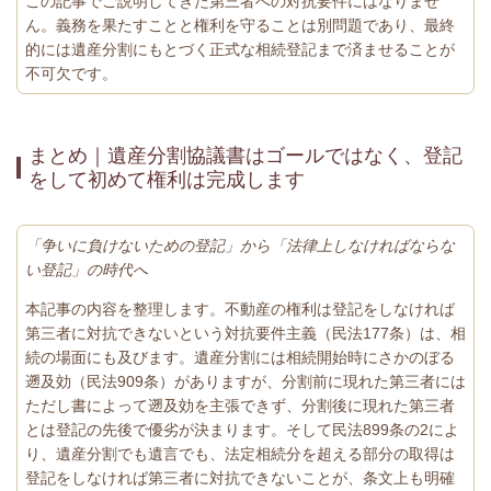
この記事でご説明してきた第三者への対抗要件にはなりませ
ん。義務を果たすことと権利を守ることは別問題であり、最終
的には遺産分割にもとづく正式な相続登記まで済ませることが
不可欠です。
まとめ｜遺産分割協議書はゴールではなく、登記
をして初めて権利は完成します
「争いに負けないための登記」から「法律上しなければならな
い登記」の時代へ
本記事の内容を整理します。不動産の権利は登記をしなければ
第三者に対抗できないという対抗要件主義（民法177条）は、相
続の場面にも及びます。遺産分割には相続開始時にさかのぼる
遡及効（民法909条）がありますが、分割前に現れた第三者には
ただし書によって遡及効を主張できず、分割後に現れた第三者
とは登記の先後で優劣が決まります。そして民法899条の2によ
り、遺産分割でも遺言でも、法定相続分を超える部分の取得は
登記をしなければ第三者に対抗できないことが、条文上も明確