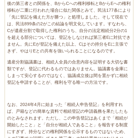
後の第三者との関係を、BからCへの権利移転とBからEへの権利
移転が二重に行われた場合に似た関係とみて、民法177条により
「先に登記を備えた方が勝つ」と処理しました。そして現在で
は、民法899条の2がこの結論を明文化しています。すなわち、
Cが遺産分割で取得した権利のうち、自分の法定相続分2分の1
を超える部分については、登記をしなければ第三者Eに対抗でき
ません。先にEが登記を備えた以上、Cはその持分をEに主張で
きず、やはりEとの共有を強いられることになるのです。
遺産分割協議書は、相続人全員の合意内容を証明する大切な書
類ですが、登記に代わるものではありません。協議書を金庫に
しまって安心するのではなく、協議成立後は間を置かずに相続
登記を申請することが、権利を守る唯一の方法です。
なお、2024年4月に始まった「相続人申告登記」を利用すれ
ば、戸籍などの簡単な資料で相続登記の申請義務を果たしたも
のとみなされます。ただし、この申告登記はあくまで「相続が
開始したこと」と「自分が相続人であること」を報告する制度
にすぎず、持分などの権利関係を公示するものではないため、